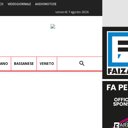
CO
VIDEOGIORNALE
AUDIONOTIZIE
venerdì 7 agosto 2026
IANO
BASSANESE
VENETO