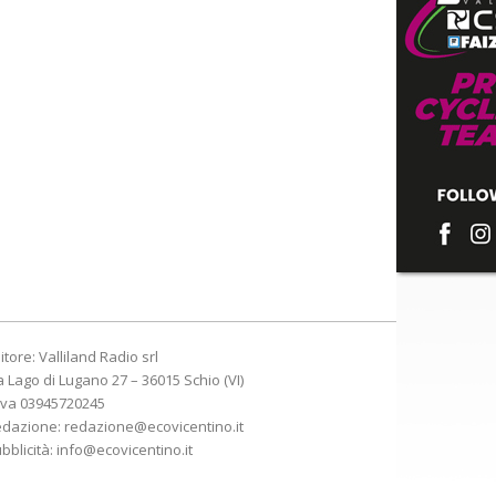
itore: Valliland Radio srl
a Lago di Lugano 27 – 36015 Schio (VI)
Iva 03945720245
edazione:
redazione@ecovicentino.it
bblicità:
info@ecovicentino.it