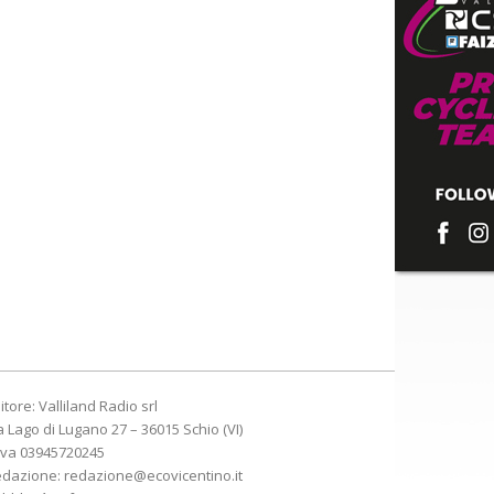
itore: Valliland Radio srl
a Lago di Lugano 27 – 36015 Schio (VI)
Iva 03945720245
edazione:
redazione@ecovicentino.it