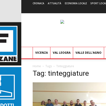
CRONACA
ATTUALITÀ
ECONOMIA LOCALE
SPORT LOCA
VICENZA
VAL LEOGRA
VALLE DELL’AGNO
Home
Tags
Tinteggiature
Tag: tinteggiature