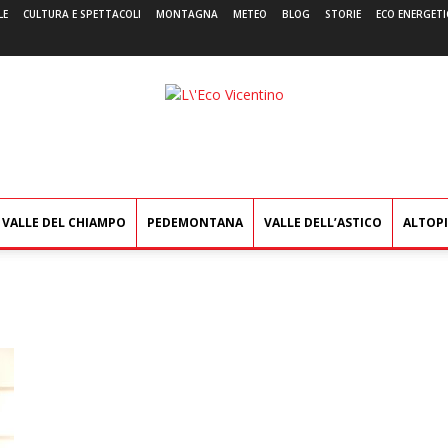
LE
CULTURA E SPETTACOLI
MONTAGNA
METEO
BLOG
STORIE
ECO ENERGETI
L'Eco
Vicentino
VALLE DEL CHIAMPO
PEDEMONTANA
VALLE DELL’ASTICO
ALTOP