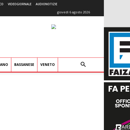
CO
VIDEOGIORNALE
AUDIONOTIZIE
giovedì 6 agosto 2026
IANO
BASSANESE
VENETO