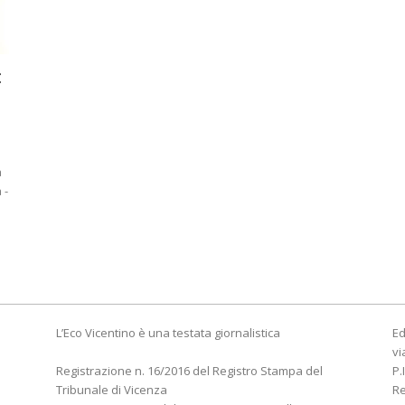
:
a
 -
L’Eco Vicentino è una testata giornalistica
Ed
vi
Registrazione n. 16/2016 del Registro Stampa del
P.
Tribunale di Vicenza
R