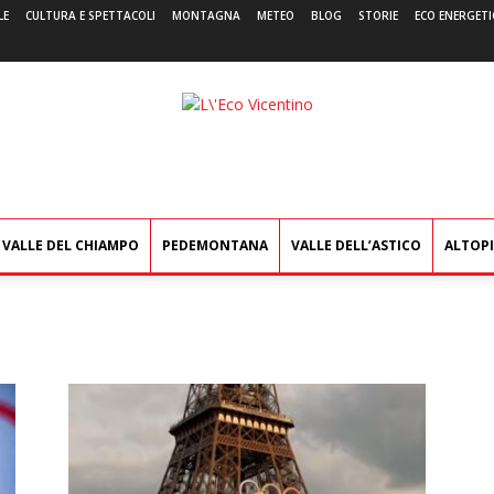
LE
CULTURA E SPETTACOLI
MONTAGNA
METEO
BLOG
STORIE
ECO ENERGETI
L'Eco
Vicentino
VALLE DEL CHIAMPO
PEDEMONTANA
VALLE DELL’ASTICO
ALTOP