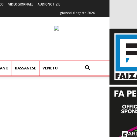
CO
VIDEOGIORNALE
AUDIONOTIZIE
giovedì 6 agosto 2026
IANO
BASSANESE
VENETO