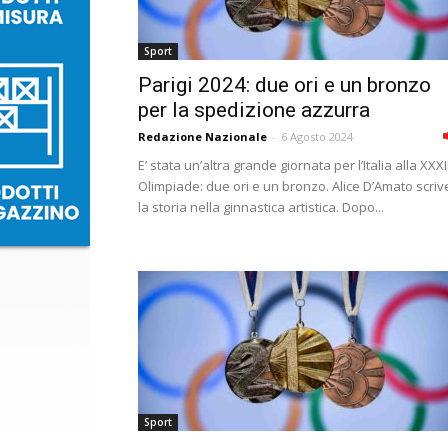
Sport
Parigi 2024: due ori e un bronzo
per la spedizione azzurra
Redazione Nazionale
-
6 Agosto 2024
E’ stata un’altra grande giornata per l’Italia alla XXXII
Olimpiade: due ori e un bronzo. Alice D’Amato scriv
la storia nella ginnastica artistica. Dopo...
Sport