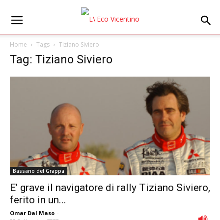
Home
Tags
Tiziano Siviero
Tag: Tiziano Siviero
Bassano del Grappa
E’ grave il navigatore di rally Tiziano Siviero,
ferito in un...
Omar Dal Maso
-