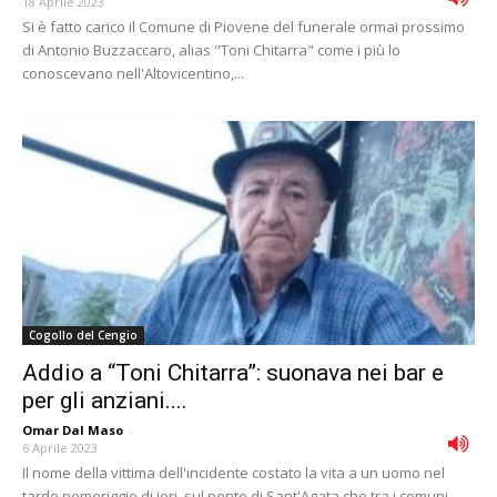
18 Aprile 2023
Si è fatto carico il Comune di Piovene del funerale ormai prossimo
di Antonio Buzzaccaro, alias "Toni Chitarra" come i più lo
conoscevano nell'Altovicentino,...
Cogollo del Cengio
Addio a “Toni Chitarra”: suonava nei bar e
per gli anziani....
Omar Dal Maso
-
6 Aprile 2023
Il nome della vittima dell'incidente costato la vita a un uomo nel
tardo pomeriggio di ieri, sul ponte di Sant'Agata che tra i comuni...