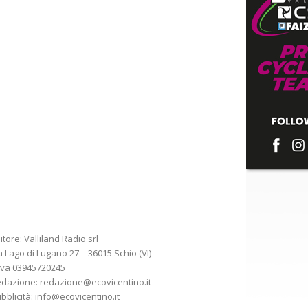
itore: Valliland Radio srl
a Lago di Lugano 27 – 36015 Schio (VI)
Iva 03945720245
edazione:
redazione@ecovicentino.it
bblicità:
info@ecovicentino.it