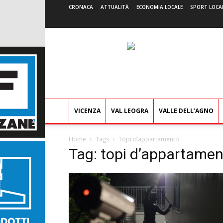
CRONACA
ATTUALITÀ
ECONOMIA LOCALE
SPORT LOCA
VICENZA
VAL LEOGRA
VALLE DELL’AGNO
Home
Tags
Topi d’appartamento
Tag: topi d’appartame