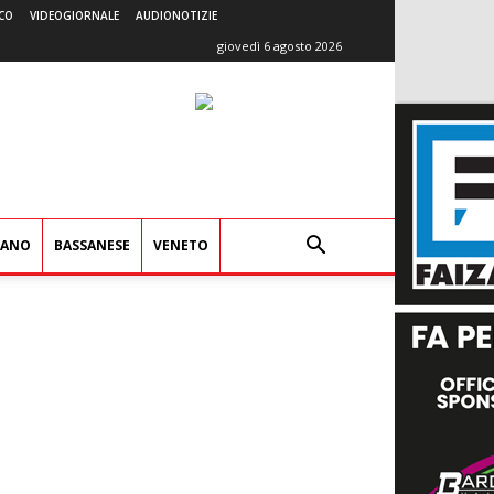
CO
VIDEOGIORNALE
AUDIONOTIZIE
giovedì 6 agosto 2026
IANO
BASSANESE
VENETO