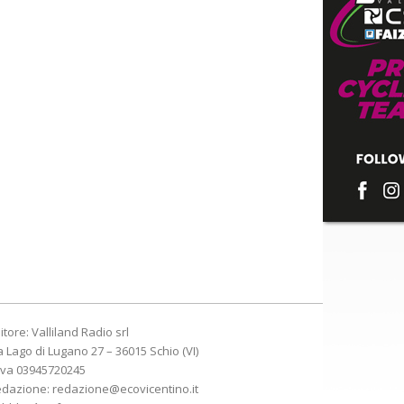
itore: Valliland Radio srl
a Lago di Lugano 27 – 36015 Schio (VI)
Iva 03945720245
edazione:
redazione@ecovicentino.it