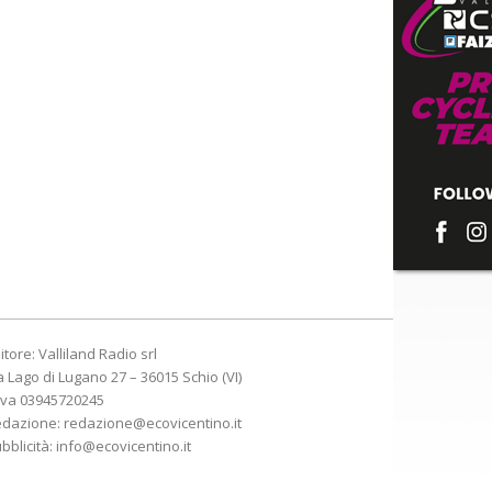
itore: Valliland Radio srl
a Lago di Lugano 27 – 36015 Schio (VI)
Iva 03945720245
edazione:
redazione@ecovicentino.it
bblicità:
info@ecovicentino.it