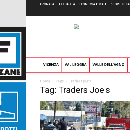
CRONACA
ATTUALITÀ
ECONOMIA LOCALE
SPORT LOCA
VICENZA
VAL LEOGRA
VALLE DELL’AGNO
Home
Tags
Traders Joe's
Tag: Traders Joe's