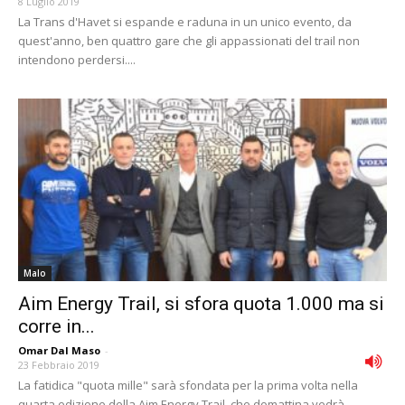
8 Luglio 2019
La Trans d'Havet si espande e raduna in un unico evento, da
quest'anno, ben quattro gare che gli appassionati del trail non
intendono perdersi....
Malo
Aim Energy Trail, si sfora quota 1.000 ma si
corre in...
Omar Dal Maso
-
23 Febbraio 2019
La fatidica "quota mille" sarà sfondata per la prima volta nella
quarta edizione della Aim Energy Trail, che domattina vedrà