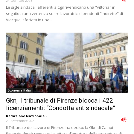
24 Gennaio 2025
Le sigle sindacali afferenti a Cgil rivendicano una "vittoria" in
seguito a una vertenza su tre lavoratrici dipendenti "indirette" di
Viacqua, sfociata in una...
Economia Italia
Gkn, il tribunale di Firenze blocca i 422
licenziamenti: “Condotta antisindacale”
Redazione Nazionale
-
20 Settembre 2021
Il Tribunale del Lavoro di Firenze ha deciso: la Gkn di Campi
Bisenzio dovrà revocare la lettera d’apertura della procedura di