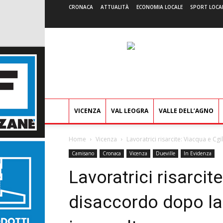
CRONACA
ATTUALITÀ
ECONOMIA LOCALE
SPORT LOCA
VICENZA
VAL LEOGRA
VALLE DELL’AGNO
Home
Vicenza
Lavoratrici risarcite: Viacqua e Cg
Camisano
Cronaca
Vicenza
Dueville
In Evidenza
Lavoratrici risarcit
disaccordo dopo la