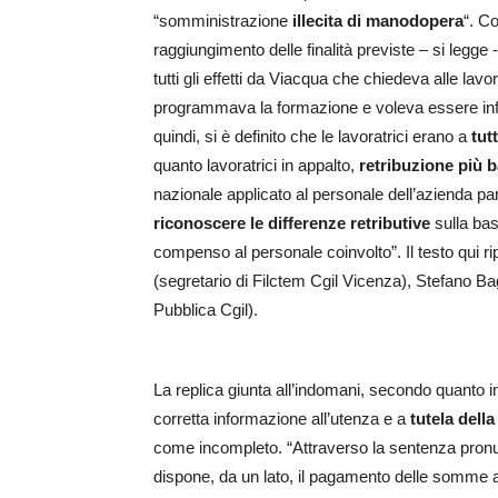
“somministrazione
illecita di manodopera
“. C
raggiungimento delle finalità previste – si legge -
tutti gli effetti da Viacqua che chiedeva alle lavor
programmava la formazione e voleva essere infor
quindi, si è definito che le lavoratrici erano a
tutt
quanto lavoratrici in appalto,
retribuzione più b
nazionale applicato al personale dell’azienda part
riconoscere le differenze retributive
sulla bas
compenso al personale coinvolto”. Il testo qui rip
(segretario di Filctem Cgil Vicenza), Stefano 
Pubblica Cgil).
La replica giunta all’indomani, secondo quanto i
corretta informazione all’utenza e a
tutela dell
come incompleto. “Attraverso la sentenza pronunc
dispone, da un lato, il pagamento delle somme al