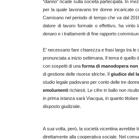
“danno” ricade sulla società partecipata. In mez
per la quale lavoravano tre donne incaricate co
Camisano nel periodo di tempo che va dal 2016 al
datore di lavoro formale o effettivo, ha vint
denaro e i trattamenti di fine rapporto commisura
E’ necessario fare chiarezza e frasi largo tra le d
pronunciata a inizio settimana. Il tema è quello deg
con sospetti di una
forma di manodopera
non
di gestione delle risorse idriche. Il
giudice del l
studio legale padovano per conto delle tre donn
emolumenti
richiesti. Le cifre in ballo non risu
in prima istanza sarà Viacqua, in quanto titolar
disposto giudiziale.
A sua volta, però, la società vicentina avrebbe ti
direttamente alla cooperativa sociale. Nel comuni