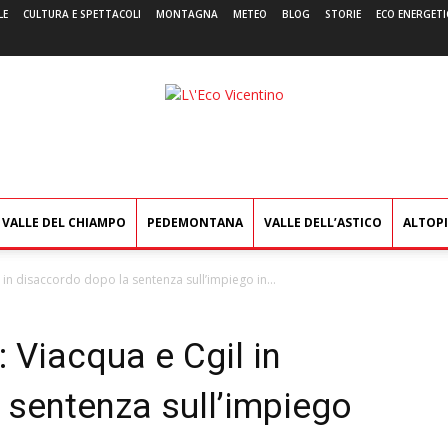
LE
CULTURA E SPETTACOLI
MONTAGNA
METEO
BLOG
STORIE
ECO ENERGETI
L'Eco
Vicentino
VALLE DEL CHIAMPO
PEDEMONTANA
VALLE DELL’ASTICO
ALTOP
il in disaccordo dopo la sentenza sull’impiego in...
e: Viacqua e Cgil in
 sentenza sull’impiego