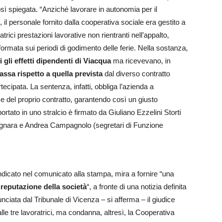
osì spiegata. “Anziché lavorare in autonomia per il
, il personale fornito dalla cooperativa sociale era gestito a
atrici prestazioni lavorative non rientranti nell’appalto,
mata sui periodi di godimento delle ferie. Nella sostanza,
i gli effetti dipendenti di Viacqua
ma ricevevano, in
assa rispetto a quella prevista
dal diverso contratto
ecipata. La sentenza, infatti, obbliga l’azienda a
e del proprio contratto, garantendo così un giusto
ortato in uno stralcio è firmato da Giuliano Ezzelini Storti
Bagnara e Andrea Campagnolo (segretari di Funzione
ndicato nel comunicato alla stampa, mira a fornire “una
a reputazione
della società
“, a fronte di una notizia definita
iata dal Tribunale di Vicenza – si afferma – il giudice
le tre lavoratrici, ma condanna, altresì, la Cooperativa