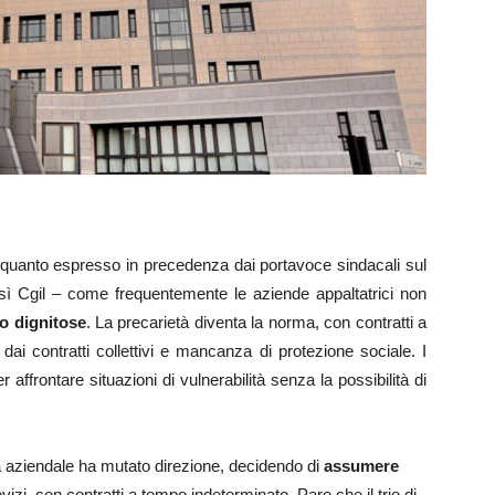
 quanto espresso in precedenza dai portavoce sindacali sul
sì Cgil – come frequentemente le aziende appaltatrici non
ro dignitose
. La precarietà diventa la norma, con contratti a
ti dai contratti collettivi e mancanza di protezione sociale. I
 affrontare situazioni di vulnerabilità senza la possibilità di
ica aziendale ha mutato direzione, decidendo di
assumere
vizi, con contratti a tempo indeterminato. Pare che il trio di