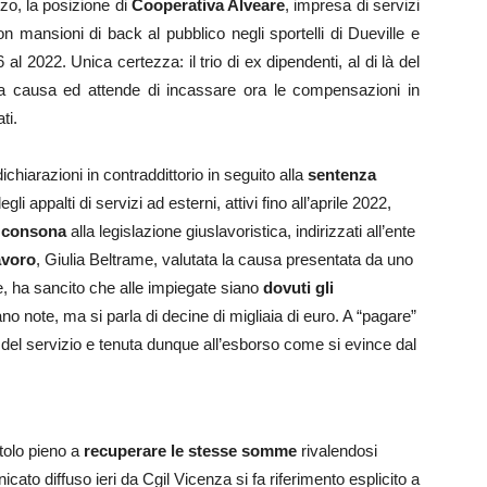
zo, la posizione di
Cooperativa Alveare
, impresa di servizi
n mansioni di back al pubblico negli sportelli di Dueville e
 2022. Unica certezza: il trio di ex dipendenti, al di là del
o la causa ed attende di incassare ora le compensazioni in
ti.
ichiarazioni in contraddittorio in seguito alla
sentenza
li appalti di servizi ad esterni, attivi fino all’aprile 2022,
 consona
alla legislazione giuslavoristica, indirizzati all’ente
avoro
, Giulia Beltrame, valutata la causa presentata da uno
e, ha sancito che alle impiegate siano
dovuti gli
ltano note, ma si parla di decine di migliaia di euro. A “pagare”
e del servizio e tenuta dunque all’esborso come si evince dal
tolo pieno a
recuperare le stesse somme
rivalendosi
cato diffuso ieri da Cgil Vicenza si fa riferimento esplicito a