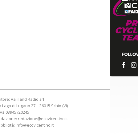
itore: Valliland Radio srl
a Lago di Lugano 27 – 36015 Schio (VI)
Iva 03945720245
edazione:
redazione@ecovicentino.it
bblicità:
info@ecovicentino.it