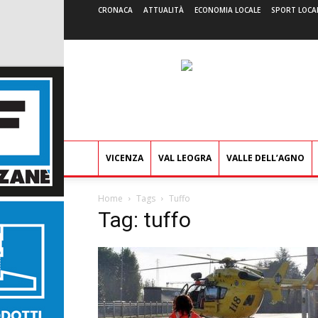
CRONACA
ATTUALITÀ
ECONOMIA LOCALE
SPORT LOCA
VICENZA
VAL LEOGRA
VALLE DELL’AGNO
Home
Tags
Tuffo
Tag: tuffo