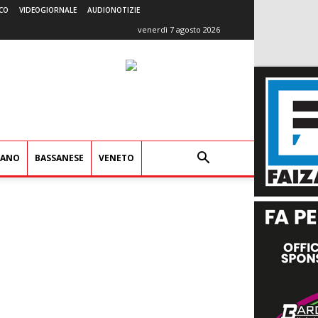
CO
VIDEOGIORNALE
AUDIONOTIZIE
venerdì 7 agosto 2026
IANO
BASSANESE
VENETO