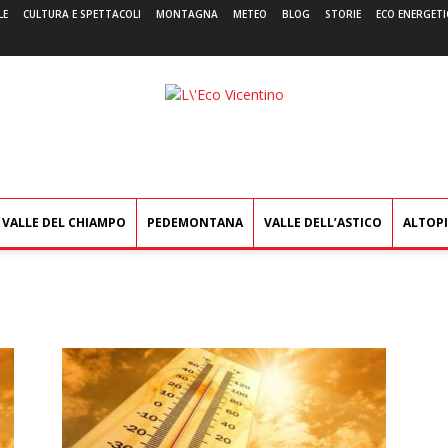
LE
CULTURA E SPETTACOLI
MONTAGNA
METEO
BLOG
STORIE
ECO ENERGETI
L'Eco
Vicentino
VALLE DEL CHIAMPO
PEDEMONTANA
VALLE DELL’ASTICO
ALTOP