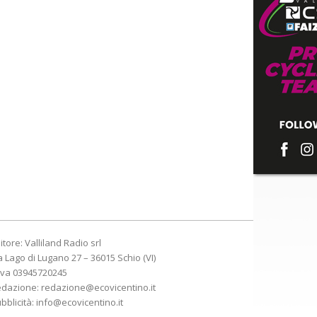
itore: Valliland Radio srl
a Lago di Lugano 27 – 36015 Schio (VI)
Iva 03945720245
edazione:
redazione@ecovicentino.it
bblicità:
info@ecovicentino.it