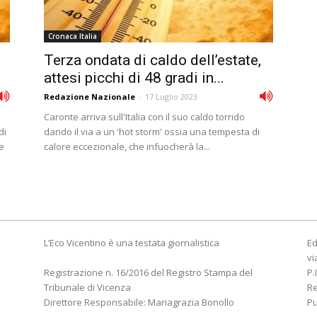
Cronaca Italia
Terza ondata di caldo dell’estate,
attesi picchi di 48 gradi in...
Redazione Nazionale
-
17 Luglio 2023
Caronte arriva sull'Italia con il suo caldo torrido
di
dando il via a un 'hot storm' ossia una tempesta di
e
calore eccezionale, che infuocherà la...
L’Eco Vicentino è una testata giornalistica
Ed
vi
Registrazione n. 16/2016 del Registro Stampa del
P.
Tribunale di Vicenza
R
Direttore Responsabile: Mariagrazia Bonollo
Pu