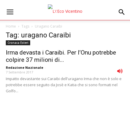
Home
Tags
Uragano Caraibi
Tag: uragano Caraibi
Cronaca Esteri
Irma devasta i Caraibi. Per l’Onu potrebbe
colpire 37 milioni di...
Redazione Nazionale
-
7 Settembre 2017
Impatto devastante sui Caraibi dell'uragano Irma che non è solo e
potrebbe essere seguito da Josè e Katia che si sono formati nel
Golfo...