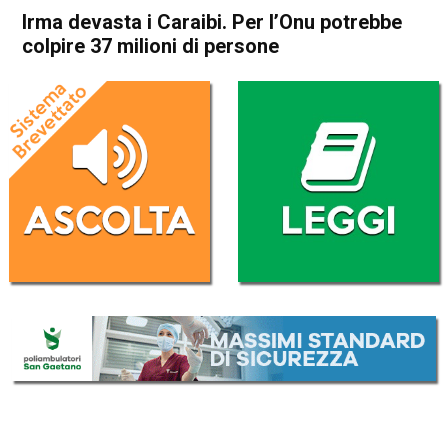
Irma devasta i Caraibi. Per l’Onu potrebbe
colpire 37 milioni di persone
Home
Cronaca Esteri
Cronaca Esteri
Irma devasta i Caraibi. Per
l’Onu potrebbe colpire 37
milioni di persone
Da
Redazione Nazionale
7 Settembre 2017
(aggiornato il
7 Settembre 2017 16:01
)
ASCOLTA L'AUDIO