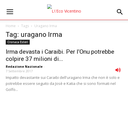
Home
Tags
Uragano Irma
Tag: uragano Irma
Cronaca Esteri
Irma devasta i Caraibi. Per l’Onu potrebbe
colpire 37 milioni di...
Redazione Nazionale
-
7 Settembre 2017
Impatto devastante sui Caraibi dell'uragano Irma che non è solo e
potrebbe essere seguito da Josè e Katia che si sono formati nel
Golfo...