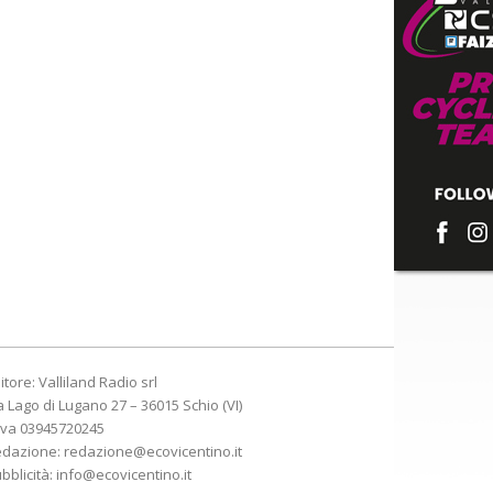
itore: Valliland Radio srl
a Lago di Lugano 27 – 36015 Schio (VI)
Iva 03945720245
edazione:
redazione@ecovicentino.it
bblicità:
info@ecovicentino.it