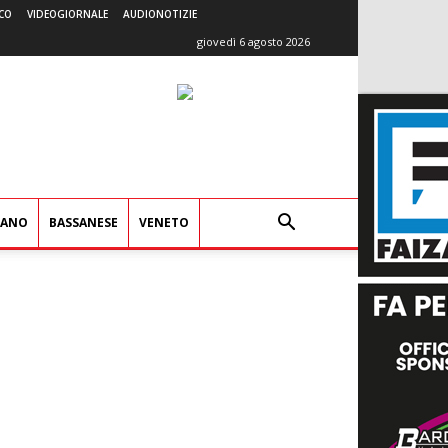
CO
VIDEOGIORNALE
AUDIONOTIZIE
giovedì 6 agosto 2026
IANO
BASSANESE
VENETO