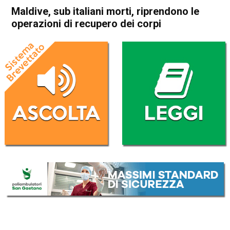
Maldive, sub italiani morti, riprendono le
operazioni di recupero dei corpi
Home
Cronaca Esteri
Cronaca Esteri
Maldive, sub italiani morti,
riprendono le operazioni di
recupero dei corpi
Da
Redazione Nazionale
18 Maggio 2026
(aggiornato il
18 Maggio 2026 12:15
)
ASCOLTA L'AUDIO