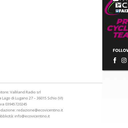
itore: Valliland Radio srl
a Lago di Lugano 27 – 36015 Schio (VI)
Iva 03945720245
edazione:
redazione@ecovicentino.it
bblicità:
info@ecovicentino.it