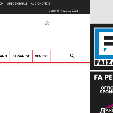
CO
VIDEOGIORNALE
AUDIONOTIZIE
venerdì 7 agosto 2026
IANO
BASSANESE
VENETO