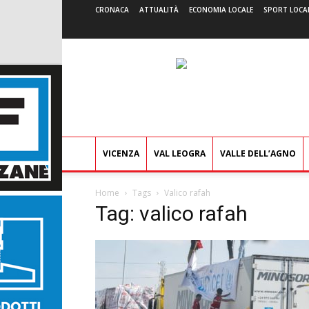
CRONACA
ATTUALITÀ
ECONOMIA LOCALE
SPORT LOCA
VICENZA
VAL LEOGRA
VALLE DELL’AGNO
Home
Tags
Valico rafah
Tag: valico rafah