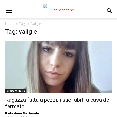
Home
Tags
Valigie
Tag: valigie
Cronaca Italia
Ragazza fatta a pezzi, i suoi abiti a casa del
fermato
Redazione Nazionale
-