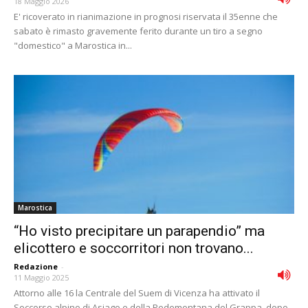
18 Maggio 2026
E' ricoverato in rianimazione in prognosi riservata il 35enne che
sabato è rimasto gravemente ferito durante un tiro a segno
"domestico" a Marostica in...
Marostica
“Ho visto precipitare un parapendio” ma
elicottero e soccorritori non trovano...
Redazione
-
11 Maggio 2025
Attorno alle 16 la Centrale del Suem di Vicenza ha attivato il
Soccorso alpino di Asiago e della Pedemontana del Grappa, dopo