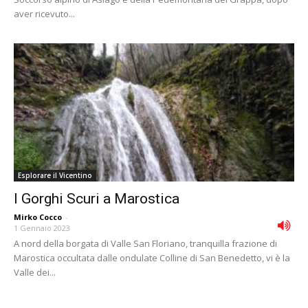
aver ricevuto...
Esplorare il Vicentino
I Gorghi Scuri a Marostica
Mirko Cocco
-
1 Gennaio 2023
A nord della borgata di Valle San Floriano, tranquilla frazione di
Marostica occultata dalle ondulate Colline di San Benedetto, vi è la
Valle dei...