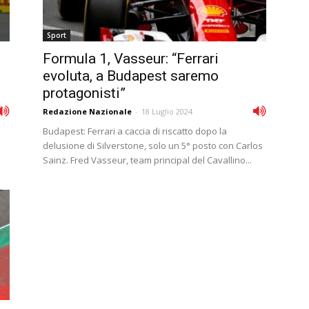
Sport
Formula 1, Vasseur: “Ferrari
evoluta, a Budapest saremo
protagonisti”
Redazione Nazionale
-
18 Luglio 2024
Budapest: Ferrari a caccia di riscatto dopo la
delusione di Silverstone, solo un 5° posto con Carlos
Sainz. Fred Vasseur, team principal del Cavallino...