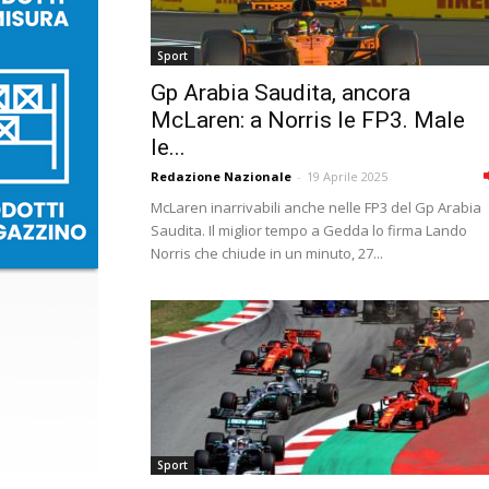
Sport
Gp Arabia Saudita, ancora
McLaren: a Norris le FP3. Male
le...
Redazione Nazionale
-
19 Aprile 2025
McLaren inarrivabili anche nelle FP3 del Gp Arabia
Saudita. Il miglior tempo a Gedda lo firma Lando
Norris che chiude in un minuto, 27...
Sport