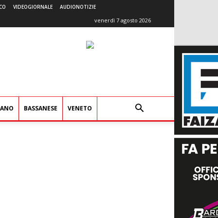
CO
VIDEOGIORNALE
AUDIONOTIZIE
venerdì 7 agosto 2026
IANO
BASSANESE
VENETO