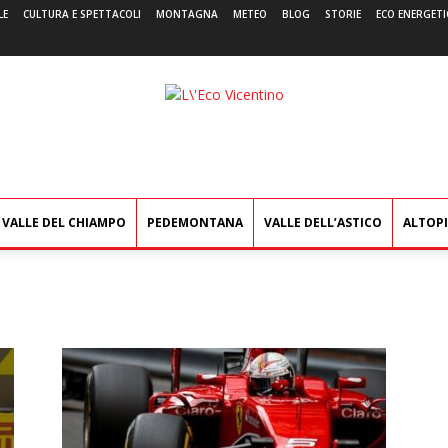
LE
CULTURA E SPETTACOLI
MONTAGNA
METEO
BLOG
STORIE
ECO ENERGETI
L'Eco
Vicentino
VALLE DEL CHIAMPO
PEDEMONTANA
VALLE DELL’ASTICO
ALTOP