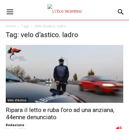
Home
Tags
Velo d’astico. ladro
Tag: velo d’astico. ladro
Velo d'Astico
Ripara il letto e ruba l’oro ad una anziana,
44enne denunciato
Redazione
-