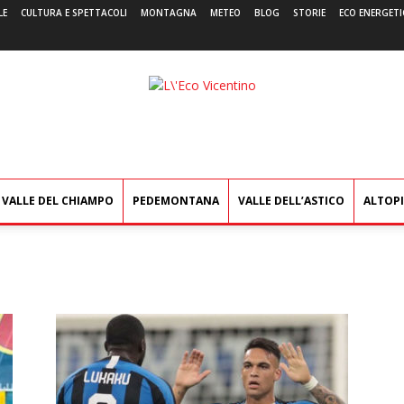
LE
CULTURA E SPETTACOLI
MONTAGNA
METEO
BLOG
STORIE
ECO ENERGETI
L'Eco
Vicentino
VALLE DEL CHIAMPO
PEDEMONTANA
VALLE DELL’ASTICO
ALTOP