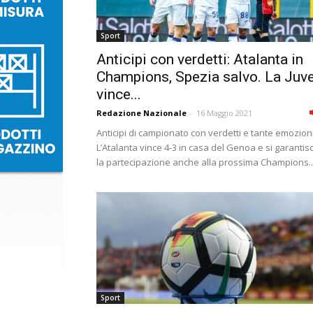
Sport
Anticipi con verdetti: Atalanta in
Champions, Spezia salvo. La Juv
vince...
Redazione Nazionale
-
16 Maggio 2021
Anticipi di campionato con verdetti e tante emozioni
L’Atalanta vince 4-3 in casa del Genoa e si garantis
la partecipazione anche alla prossima Champions..
Sport