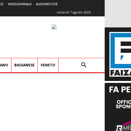
CO
VIDEOGIORNALE
AUDIONOTIZIE
venerdì 7 agosto 2026
IANO
BASSANESE
VENETO