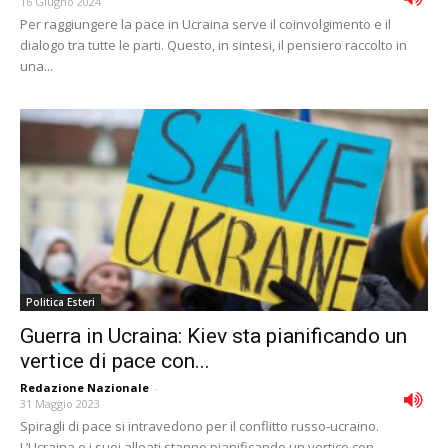
16 Giugno 2024
Per raggiungere la pace in Ucraina serve il coinvolgimento e il
dialogo tra tutte le parti. Questo, in sintesi, il pensiero raccolto in
una...
Politica Esteri
Guerra in Ucraina: Kiev sta pianificando un
vertice di pace con...
Redazione Nazionale
-
31 Maggio 2023
Spiragli di pace si intravedono per il conflitto russo-ucraino.
L’Ucraina e i suoi alleati stanno pianificando un vertice con