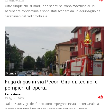
22 Maggio 2023
Oltre cinque chili di marijuana stipati nel vano macchina di un
ascensore condominiale sono stati scoperti da un equipaggio de
carabinieri del radiomobile a...
Vicenza
Fuga di gas in via Pecori Giraldi: tecnici e
pompieri all’opera...
Redazione
-
23 Agosto 2019
Dalle 15.30 i vigili del fuoco sono impegnati in via Pecori Giraldi a
Vicenza per una fuga di gas. I pompieri arrivati sul posto,...