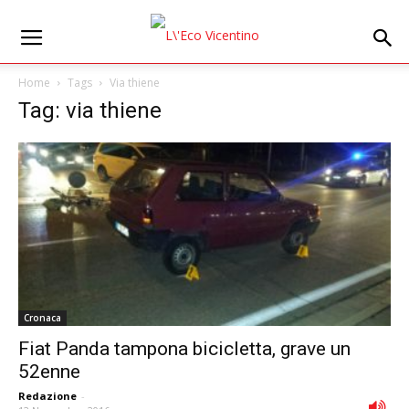
Home
Tags
Via thiene
Tag: via thiene
Cronaca
Fiat Panda tampona bicicletta, grave un
52enne
Redazione
-