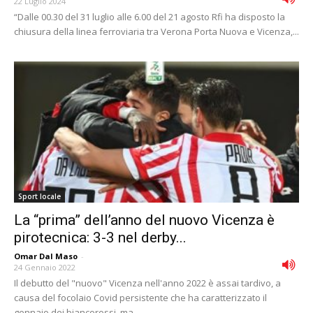
22 Luglio 2024
“Dalle 00.30 del 31 luglio alle 6.00 del 21 agosto Rfi ha disposto la
chiusura della linea ferroviaria tra Verona Porta Nuova e Vicenza,...
Sport locale
La “prima” dell’anno del nuovo Vicenza è
pirotecnica: 3-3 nel derby...
Omar Dal Maso
-
24 Gennaio 2022
Il debutto del "nuovo" Vicenza nell'anno 2022 è assai tardivo, a
causa del focolaio Covid persistente che ha caratterizzato il
gennaio dei biancorossi, ma...