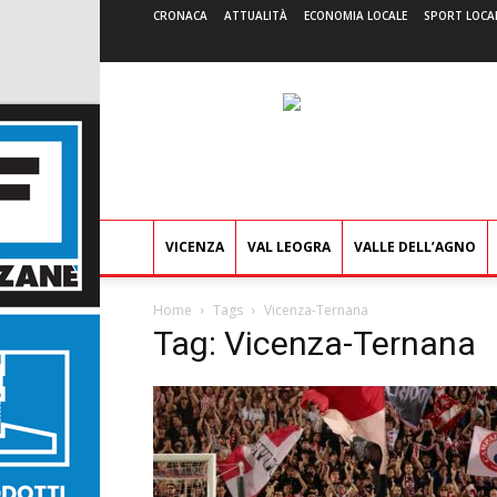
CRONACA
ATTUALITÀ
ECONOMIA LOCALE
SPORT LOCA
VICENZA
VAL LEOGRA
VALLE DELL’AGNO
Home
Tags
Vicenza-Ternana
Tag: Vicenza-Ternana