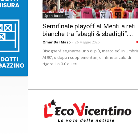
Sport locale
Semifinale playoff al Menti a reti
bianche tra “sbagli & sbadigli”....
Omar Dal Maso
-
26 Maggio 2025
Bisognerà segnarne uno di più, mercoledì in Umbri
Al 90', o dopo i supplementari, o infine ai calci di
rigore. Lo 0-0 di ieri...