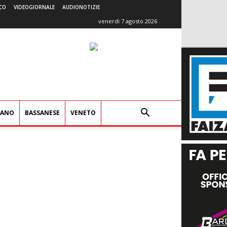
CO
VIDEOGIORNALE
AUDIONOTIZIE
venerdì 7 agosto 2026
IANO
BASSANESE
VENETO