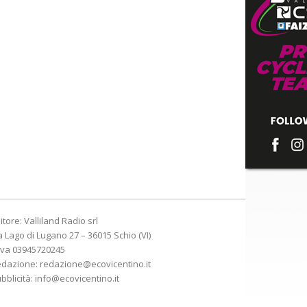
itore: Valliland Radio srl
a Lago di Lugano 27 – 36015 Schio (VI)
Iva 03945720245
edazione:
redazione@ecovicentino.it
bblicità:
info@ecovicentino.it