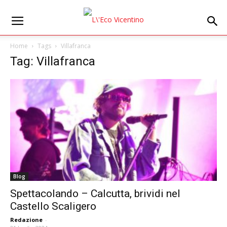
Home
Tags
Villafranca
Tag: Villafranca
Blog
Spettacolando – Calcutta, brividi nel
Castello Scaligero
Redazione
-