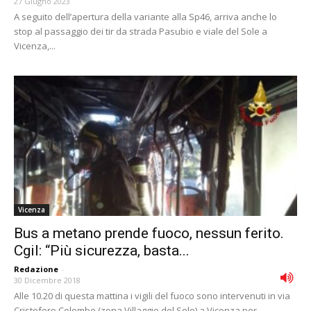
27 Giugno 2023
A seguito dell’apertura della variante alla Sp46, arriva anche lo
stop al passaggio dei tir da strada Pasubio e viale del Sole a
Vicenza,...
Vicenza
Bus a metano prende fuoco, nessun ferito.
Cgil: “Più sicurezza, basta...
Redazione
-
30 Dicembre 2018
Alle 10.20 di questa mattina i vigili del fuoco sono intervenuti in via
Cristoforo Colombo (zona Villaggio del Sole) a Vicenza per