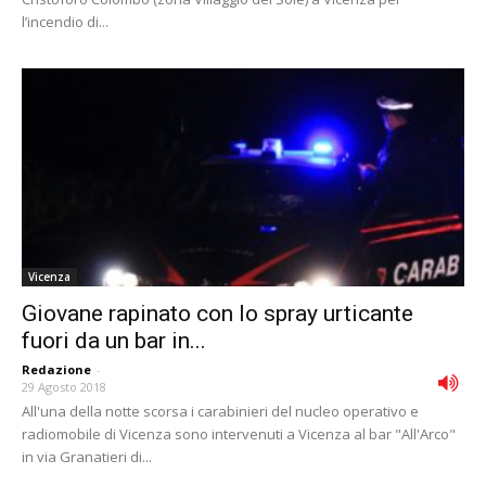
l’incendio di...
Vicenza
Giovane rapinato con lo spray urticante
fuori da un bar in...
Redazione
-
29 Agosto 2018
All'una della notte scorsa i carabinieri del nucleo operativo e
radiomobile di Vicenza sono intervenuti a Vicenza al bar "All'Arco"
in via Granatieri di...