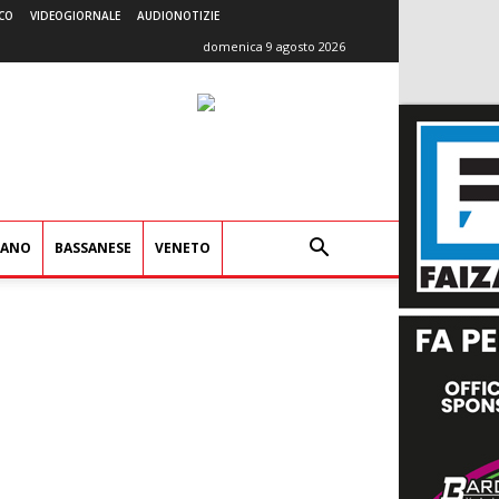
CO
VIDEOGIORNALE
AUDIONOTIZIE
domenica 9 agosto 2026
IANO
BASSANESE
VENETO