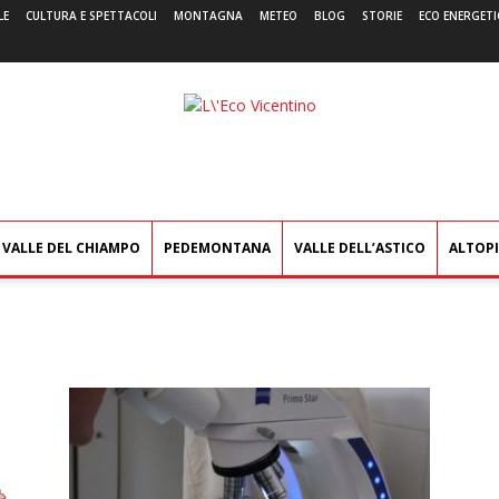
LE
CULTURA E SPETTACOLI
MONTAGNA
METEO
BLOG
STORIE
ECO ENERGETI
L'Eco
Vicentino
VALLE DEL CHIAMPO
PEDEMONTANA
VALLE DELL’ASTICO
ALTOP