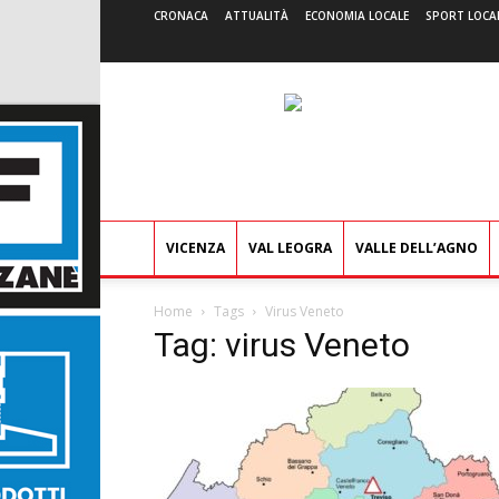
CRONACA
ATTUALITÀ
ECONOMIA LOCALE
SPORT LOCA
VICENZA
VAL LEOGRA
VALLE DELL’AGNO
Home
Tags
Virus Veneto
Tag: virus Veneto