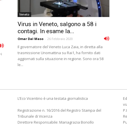
Veneto
Virus in Veneto, salgono a 58 i
contagi. In esame la...
Omar Dal Maso
-
26 Febbraio 2020
Il governatore del Veneto Luca Zaia, in diretta alla
trasmissione Unomattina su Rai1, ha fornito dati
 i
aggiornati sulla situazione in regione. Sono ora 58
i
le...
L’Eco Vicentino è una testata giornalistica
Ed
vi
Registrazione n. 16/2016 del Registro Stampa del
P.
Tribunale di Vicenza
R
Direttore Responsabile: Mariagrazia Bonollo
Pu