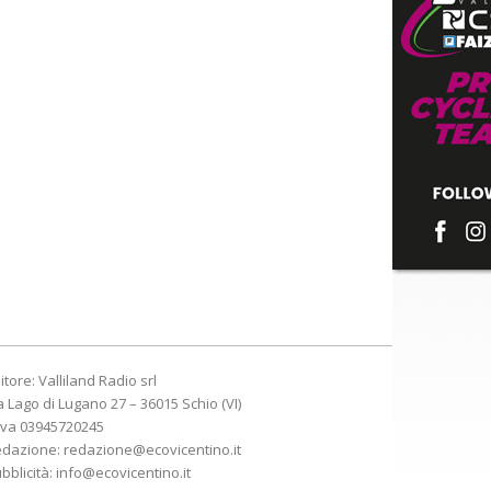
itore: Valliland Radio srl
a Lago di Lugano 27 – 36015 Schio (VI)
Iva 03945720245
edazione:
redazione@ecovicentino.it
bblicità:
info@ecovicentino.it