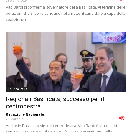
23 Aprile 2024
Vito Bardi si conferma governatore della Basilicata. Al termine delle
votazioni che si sono concluse nella notte, il candidato a capo della
coalizione del...
Politica Italia
Regionali Basilicata, successo per il
centrodestra
Redazione Nazionale
-
25 Marzo 2019
Anche in Basilicata vince il centrodestra. Vito Bardi è stato eletto
con 124.716 voti, pari al 42,2% ed è il nuovo presidente della