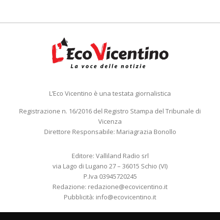
L’Eco Vicentino è una testata giornalistica
Registrazione n. 16/2016 del Registro Stampa del Tribunale di
Vicenza
Direttore Responsabile: Mariagrazia Bonollo
Editore: Valliland Radio srl
via Lago di Lugano 27 – 36015 Schio (VI)
P.Iva 03945720245
Redazione:
redazione@ecovicentino.it
Pubblicità:
info@ecovicentino.it