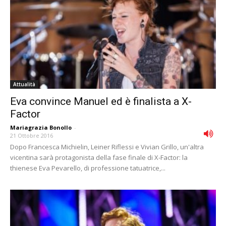
Attualità
Eva convince Manuel ed è finalista a X-
Factor
Mariagrazia Bonollo
-
21 Ottobre 2016
Dopo Francesca Michielin, Leiner Riflessi e Vivian Grillo, un'altra
vicentina sarà protagonista della fase finale di X-Factor: la
thienese Eva Pevarello, di professione tatuatrice,...