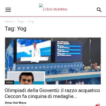
Home
Tags
Yog
Tag: Yog
Schio
Olimpiadi della Gioventù: il razzo acquatico
Ceccon fa cinquina di medaglie...
Omar Dal Maso
-