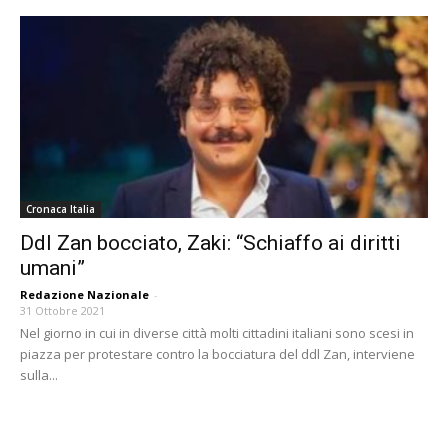
Cronaca Italia
Ddl Zan bocciato, Zaki: “Schiaffo ai diritti
umani”
Redazione Nazionale
-
31 Ottobre 2021
Nel giorno in cui in diverse città molti cittadini italiani sono scesi in
piazza per protestare contro la bocciatura del ddl Zan, interviene
sulla...