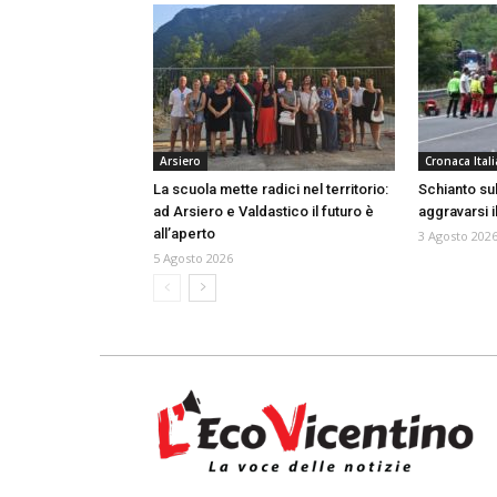
Arsiero
Cronaca Itali
La scuola mette radici nel territorio:
Schianto sull
ad Arsiero e Valdastico il futuro è
aggravarsi i
all’aperto
3 Agosto 202
5 Agosto 2026