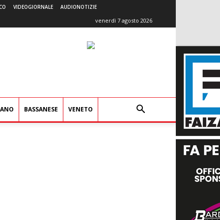
CO
VIDEOGIORNALE
AUDIONOTIZIE
venerdì 7 agosto 2026
IANO
BASSANESE
VENETO