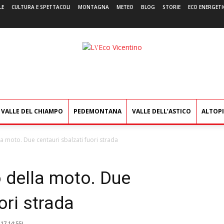
LE
CULTURA E SPETTACOLI
MONTAGNA
METEO
BLOG
STORIE
ECO ENERGETI
L'Eco
Vicentino
VALLE DEL CHIAMPO
PEDEMONTANA
VALLE DELL’ASTICO
ALTOP
la moto. Due centauri sbalzati fuori strada
o della moto. Due
ori strada
017 14:55
)