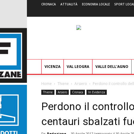
CRONACA
ATTUALITÀ
ECONOMIA LOCALE
SPORT LOCA
VICENZA
VAL LEOGRA
VALLE DELL’AGNO
Home
Thiene
Arsiero
Perdono il controllo del
Thiene
Arsiero
Cronaca
In Evidenza
Perdono il controll
centauri sbalzati fu
Da
Redazione
-
30 Aprile 2017
(aggiornato il
30 Aprile 2