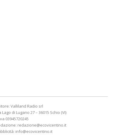
itore: Valliland Radio srl
a Lago di Lugano 27 – 36015 Schio (VI)
Iva 03945720245
edazione:
redazione@ecovicentino.it
bblicità:
info@ecovicentino.it