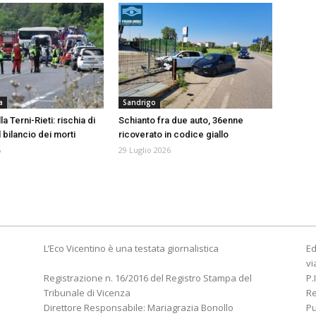
a
Sandrigo
a Terni-Rieti: rischia di
Schianto fra due auto, 36enne
l bilancio dei morti
ricoverato in codice giallo
6
29 Luglio 2026
L’Eco Vicentino è una testata giornalistica
Ed
vi
Registrazione n. 16/2016 del Registro Stampa del
P.
Tribunale di Vicenza
R
Direttore Responsabile: Mariagrazia Bonollo
Pu