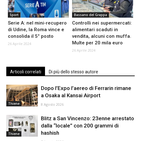
Sport
Bassano del Grappa
Serie A: nel mini-recupero
Controlli nei supermercati:
di Udine, la Roma vince e
alimentari scaduti in
consolida il 5° posto
vendita, alcuni con muffa.
Multe per 20 mila euro
26 Aprile 2024
26 Aprile 2024
Articoli correlati
Di più dello stesso autore
Dopo l’Expo l’aereo di Ferrarin rimane
a Osaka al Kansai Airport
Thiene
8 Agosto 2026
Blitz a San Vincenzo: 23enne arrestato
dalla “locale” con 200 grammi di
hashish
Thiene