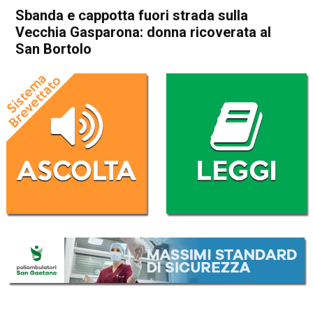
Sbanda e cappotta fuori strada sulla
Vecchia Gasparona: donna ricoverata al
San Bortolo
Home
Thiene
Breganze
Thiene
Breganze
Cronaca
In Evidenza
Sbanda e cappotta fuori
strada sulla Vecchia
Gasparona: donna ricoverata
al San Bortolo
Da
Mariagrazia Bonollo
21 Novembre 2016
(aggiornato il
21 Novembre 2016 17:33
)