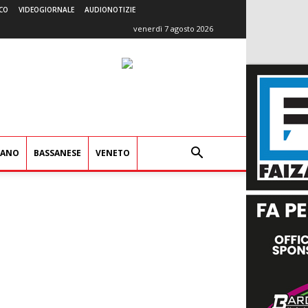
CO
VIDEOGIORNALE
AUDIONOTIZIE
venerdì 7 agosto 2026
IANO
BASSANESE
VENETO