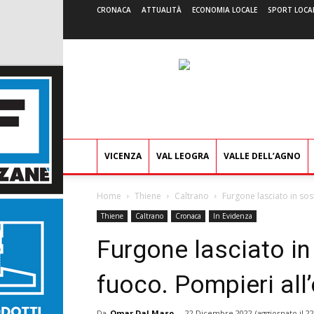
CRONACA
ATTUALITÀ
ECONOMIA LOCALE
SPORT LOCA
VICENZA
VAL LEOGRA
VALLE DELL’AGNO
Home
Thiene
Caltrano
Furgone lasciato in sost
Thiene
Caltrano
Cronaca
In Evidenza
Furgone lasciato in 
fuoco. Pompieri all
Da
Omar Dal Maso
-
22 Dicembre 2022
(aggiornato il
22