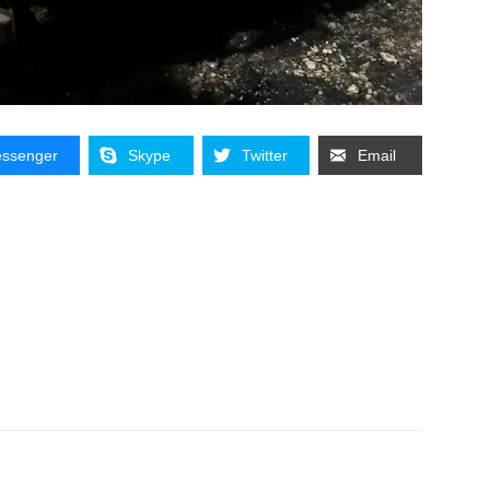
ssenger
Skype
Twitter
Email