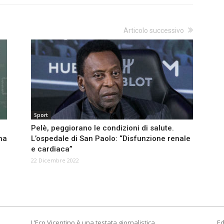
Articolo successivo
Sport
Pelè, peggiorano le condizioni di salute.
na
L’ospedale di San Paolo: “Disfunzione renale
e cardiaca”
22 Dicembre 2022
L’Eco Vicentino è una testata giornalistica
Ed