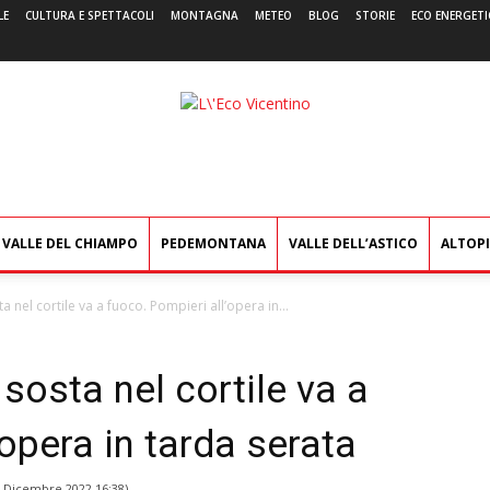
LE
CULTURA E SPETTACOLI
MONTAGNA
METEO
BLOG
STORIE
ECO ENERGETI
L'Eco
Vicentino
VALLE DEL CHIAMPO
PEDEMONTANA
VALLE DELL’ASTICO
ALTOP
a nel cortile va a fuoco. Pompieri all’opera in...
sosta nel cortile va a
’opera in tarda serata
 Dicembre 2022 16:38
)