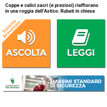
Coppe e calici sacri (e preziosi) riaffiorano
in una roggia dell’Astico. Rubati in chiesa
Home
Thiene
Chiuppano
Thiene
Chiuppano
Cronaca
In Evidenza
Coppe e calici sacri (e
preziosi) riaffiorano in una
roggia dell’Astico. Rubati in
chiesa
Da
Omar Dal Maso
25 Settembre 2019
(aggiornato il
25 Settembre 2019 13:48
)