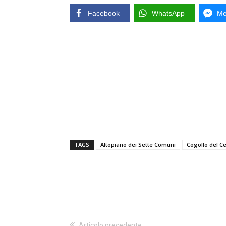
Facebook
WhatsApp
Me
TAGS
Altopiano dei Sette Comuni
Cogollo del C
Articolo precedente