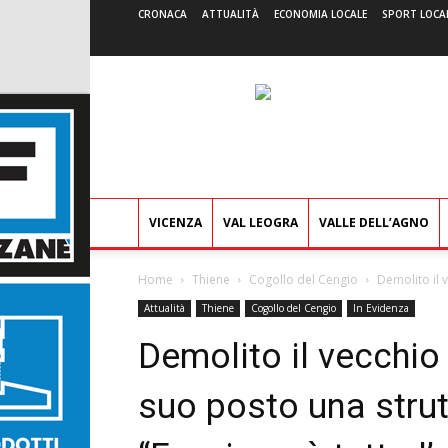
CRONACA
ATTUALITÀ
ECONOMIA LOCALE
SPORT LOCA
VICENZA
VAL LEOGRA
VALLE DELL’AGNO
Home
Thiene
Cogollo del Cengio
Demolito il v
Attualità
Thiene
Cogollo del Cengio
In Evidenza
Demolito il vecchio 
suo posto una strutt