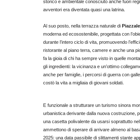
storico e ambientale conosciuto anche fuori regi
avventori era diventata quasi una latrina.
Al suo posto, nella terrazza naturale di
Piazzale
moderna ed ecosostenibile, progettata con l’obiet
durante l’intero ciclo di vita, promuovendo l’effic
ristorante al piano terra, camere e anche una p
fa la gioia di chi ha sempre visto in quelle mont
gli ingredienti: la vicinanza e un’ottimo collegam
anche per famiglie, i percorsi di guerra con gall
costò la vita a migliaia di giovani soldati.
E funzionale a strutturare un turismo sinora mor
urbanistica derivante dalla nuova costruzione, p
una casetta polivalente da usarsi soprattutto nel 
ammettono di sperare di arrivare almeno al basa
2025: una data passibile di slittamenti stante app