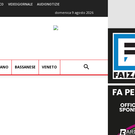
CO
VIDEOGIORNALE
AUDIONOTIZIE
domenica 9 agosto 2026
IANO
BASSANESE
VENETO