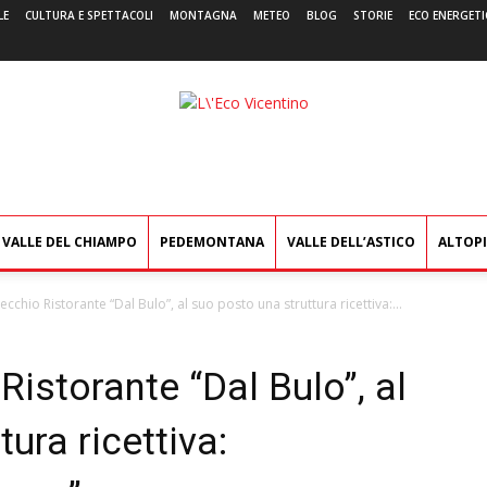
LE
CULTURA E SPETTACOLI
MONTAGNA
METEO
BLOG
STORIE
ECO ENERGETI
L'Eco
Vicentino
VALLE DEL CHIAMPO
PEDEMONTANA
VALLE DELL’ASTICO
ALTOP
ecchio Ristorante “Dal Bulo”, al suo posto una struttura ricettiva:...
Ristorante “Dal Bulo”, al
ura ricettiva: