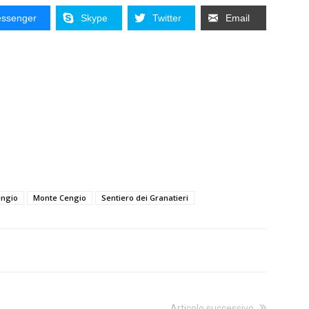
ssenger
Skype
Twitter
Email
engio
Monte Cengio
Sentiero dei Granatieri
Articolo successivo