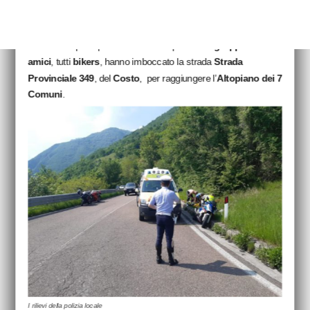
giornata di ieri, 15 maggio, ha rischiato
conseguenze ben più
gravi
dopo aver perso il controllo della propria moto. L’episodio
è avvenuto poco prima delle 15.30 quando un
gruppo di
amici
, tutti
bikers
, hanno imboccato la strada
Strada
Provinciale 349
, del
Costo
, per raggiungere l’
Altopiano dei 7
Comuni
.
I rilievi della polizia locale