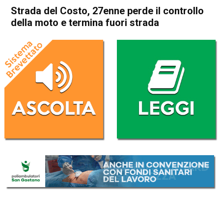
Strada del Costo, 27enne perde il controllo
della moto e termina fuori strada
Home
Thiene
Cogollo del Cengio
Thiene
Cogollo del Cengio
Cronaca
In Evidenza
Strada del Costo, 27enne
perde il controllo della moto e
termina fuori strada
Da
Enrico Pigato
16 Maggio 2022
(aggiornato il
16 Maggio 2022 19:12
)
ASCOLTA L'AUDIO