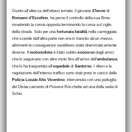
Giunto all’altezza dell’ottavo tornate, il giovane
27enne
di
Romano d’Ezzelino
, ha perso il controllo della sua Bmw
invadendo la corsia opposta terminando la corsa sul ciglio
della strada. Solo per una
fortunata fatalità
nella carreggiata
che scende dall’altra parte non era in transito alcun mezzo,
altrimenti le conseguenze sarebbero state drammaticamente
diverse. Il
motociclista
è stato subito
soccorso
dagli amici
che lo seguivano con altre moto fino all’arrivo dell’
ambulanza
che lo ha trasportato all’
ospedale
di
Santorso
. I rilievi e la
regolazione dell’intenso traffico sono stati presi in carico dalla
Polizia Locale Alto Vicentino
, intervenuta con una pattuglia
del Distaccamento di Piovene Rocchette ed una della sede di
Schio.