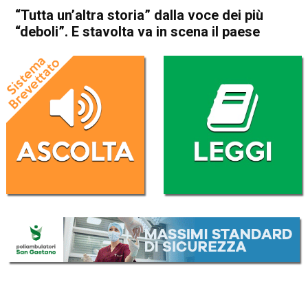
“Tutta un’altra storia” dalla voce dei più
“deboli”. E stavolta va in scena il paese
Home
Thiene
Cogollo del Cengio
Attualità
Thiene
Cogollo del Cengio
In Evidenza
“Tutta un’altra storia” dalla
voce dei più “deboli”. E
stavolta va in scena il paese
Da
Marco Zorzi
5 Ottobre 2023
(aggiornato il
6 Ottobre 2023 14:49
)
ASCOLTA L'AUDIO