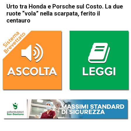
Urto tra Honda e Porsche sul Costo. La due
ruote “vola” nella scarpata, ferito il
centauro
Home
Thiene
Cogollo del Cengio
Thiene
Cogollo del Cengio
Cronaca
In Evidenza
Urto tra Honda e Porsche sul
Costo. La due ruote “vola”
nella scarpata, ferito il
centauro
Da
Omar Dal Maso
20 Giugno 2025
(aggiornato il
20 Giugno 2025 19:53
)