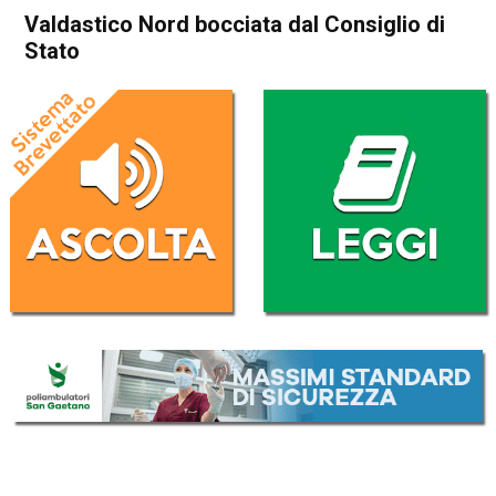
Valdastico Nord bocciata dal Consiglio di
Stato
Home
Thiene
Cogollo del Cengio
Attualità
Thiene
Cogollo del Cengio
In Evidenza
Valdastico Nord bocciata dal
Consiglio di Stato
Da
Mariagrazia Bonollo
21 Gennaio 2019
(aggiornato il
22 Gennaio 2019 13:55
)
ASCOLTA L'AUDIO
Lettore
00:00
00:00