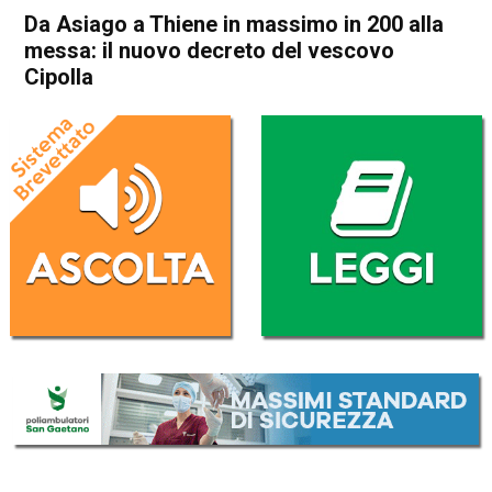
Da Asiago a Thiene in massimo in 200 alla
messa: il nuovo decreto del vescovo
Cipolla
Home
Thiene
Asiago
Attualità
In Evidenza
Thiene
Da Asiago a Thiene in
massimo in 200 alla messa:
il nuovo decreto del vescovo
Cipolla
Da
Redazione
19 Maggio 2020
(aggiornato il
20 Maggio 2020 9:13
)