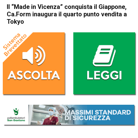
Il “Made in Vicenza” conquista il Giappone,
Ca.Form inaugura il quarto punto vendita a
Tokyo
Home
Thiene
Attualità
In Evidenza
Thiene
Il “Made in Vicenza”
conquista il Giappone,
Ca.Form inaugura il quarto
punto vendita a Tokyo
Da
Enrico Pigato
8 Dicembre 2021
(aggiornato il
8 Dicembre 2021 17:55
)