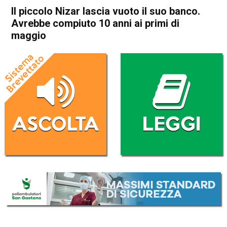
Il piccolo Nizar lascia vuoto il suo banco.
Avrebbe compiuto 10 anni ai primi di
maggio
Home
Thiene
Cronaca
In Evidenza
Thiene
Il piccolo Nizar lascia vuoto il
suo banco. Avrebbe
compiuto 10 anni ai primi di
maggio
Da
Omar Dal Maso
16 Aprile 2025
(aggiornato il
16 Aprile 2025 22:38
)