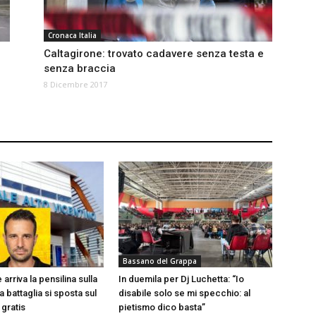
Cronaca Italia
o
Caltagirone: trovato cadavere senza testa e
senza braccia
8 Dicembre 2017
Bassano del Grappa
 arriva la pensilina sulla
In duemila per Dj Luchetta: “Io
a battaglia si sposta sul
disabile solo se mi specchio: al
gratis
pietismo dico basta”