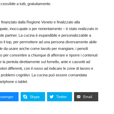
essibile a tutti, gratuitamente.
finanziato dalla Regione Veneto e finalizzato alla
pate, inoccupate o per riorientamento – è stato realizzato in
e partner. La cucina è espandibile e personalizzabile a
to il top, per permettere ad una persona diversamente abile
ile da usare anche come tavolo per mangiare, i pensili
per consentire a chiunque di afferrare e riporre i contenuti
ire la pentola direttamente sul fornello, ante e cassetti ad
olori differenti, con il rosso ad indicare le zone di lavoro e
ha problemi cognitivi. La cucina può essere comandata
rtphone o tablet.
ssenger
Skype
Twitter
Email