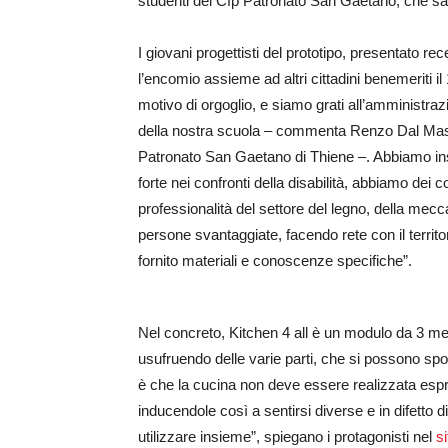
studenti del Cfp Patronato San Gaetano, che sar
I giovani progettisti del prototipo, presentato 
l’encomio assieme ad altri cittadini benemeriti i
motivo di orgoglio, e siamo grati all’amministraz
della nostra scuola – commenta Renzo Dal Maso,
Patronato San Gaetano di Thiene –. Abbiamo inse
forte nei confronti della disabilità, abbiamo dei
professionalità del settore del legno, della mecca
persone svantaggiate, facendo rete con il territo
fornito materiali e conoscenze specifiche”.
Nel concreto, Kitchen 4 all è un modulo da 3 met
usufruendo delle varie parti, che si possono spos
è che la cucina non deve essere realizzata espr
inducendole così a sentirsi diverse e in difetto 
utilizzare insieme”, spiegano i protagonisti nel
s