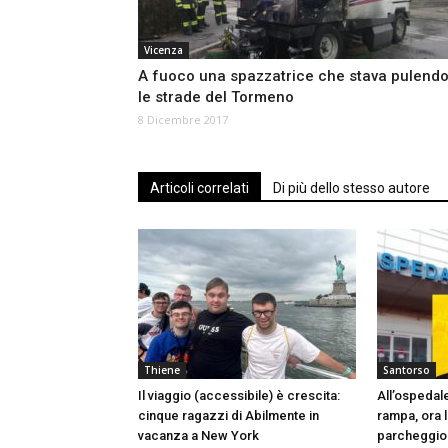
Vicenza
A fuoco una spazzatrice che stava pulend
le strade del Tormeno
8 Dicembre 2017
Articoli correlati
Di più dello stesso autore
Thiene
Santorso
Il viaggio (accessibile) è crescita:
All’ospedale
cinque ragazzi di Abilmente in
rampa, ora l
vacanza a New York
parcheggio 