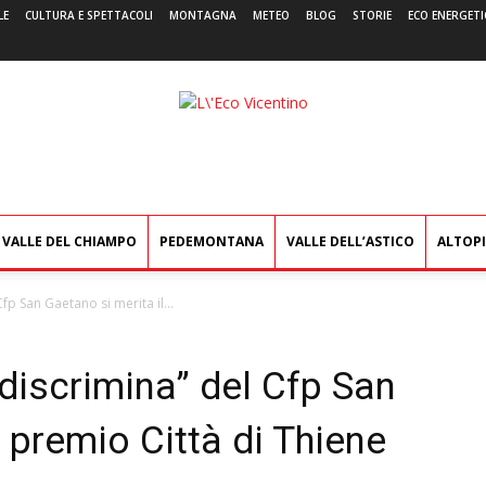
LE
CULTURA E SPETTACOLI
MONTAGNA
METEO
BLOG
STORIE
ECO ENERGETI
L'Eco
Vicentino
VALLE DEL CHIAMPO
PEDEMONTANA
VALLE DELL’ASTICO
ALTOP
fp San Gaetano si merita il...
discrimina” del Cfp San
 premio Città di Thiene