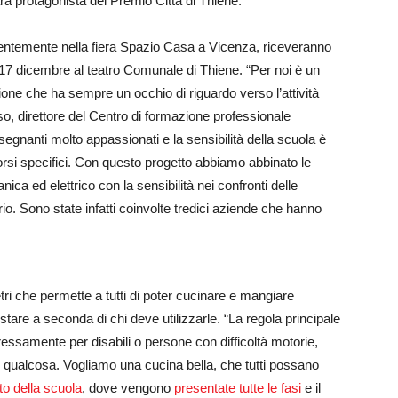
à protagonista del Premio Città di Thiene.
recentemente nella fiera Spazio Casa a Vicenza, riceveranno
l 17 dicembre al teatro Comunale di Thiene. “Per noi è un
ione che ha sempre un occhio di riguardo verso l’attività
 direttore del Centro di formazione professionale
gnanti molto appassionati e la sensibilità della scuola è
 corsi specifici. Con questo progetto abbiamo abbinato le
nica ed elettrico con la sensibilità nei confronti delle
rio. Sono state infatti coinvolte tredici aziende che hanno
ri che permette a tutti di poter cucinare e mangiare
tare a seconda di chi deve utilizzarle. “La regola principale
essamente per disabili o persone con difficoltà motorie,
di qualcosa. Vogliamo una cucina bella, che tutti possano
ito della scuola
, dove vengono
presentate tutte le fasi
e il