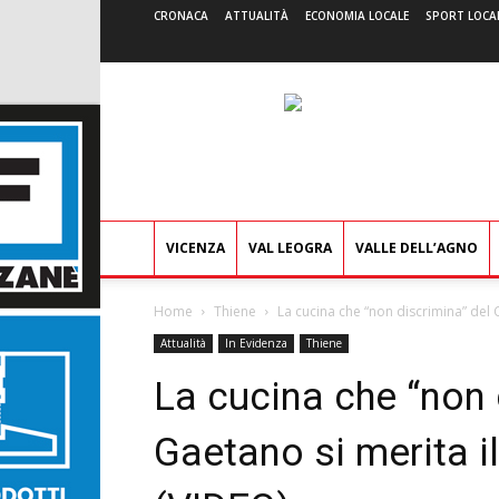
CRONACA
ATTUALITÀ
ECONOMIA LOCALE
SPORT LOCA
VICENZA
VAL LEOGRA
VALLE DELL’AGNO
Home
Thiene
La cucina che “non discrimina” del C
Attualità
In Evidenza
Thiene
La cucina che “non 
Gaetano si merita il